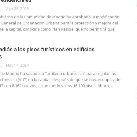
CALLE
Ago 28, 2025
obierno de la Comunidad de Madrid ha aprobado la modificación
n General de Ordenación Urbana para la protección y mejora del
de la capital, conocida como Plan Reside, que no permitirá que
diós a los pisos turísticos en edificios
s
IS BUSTAMANTE VELARDE
Nov 14, 2024
de Madrid ha sacado la "artillería urbanística" para regular las
 turístico (VUT) en la capital, después de que se hayan duplicado
17 con 8.162 nuevos, alcanzando ya los 16.100 pisos. Ahora,…