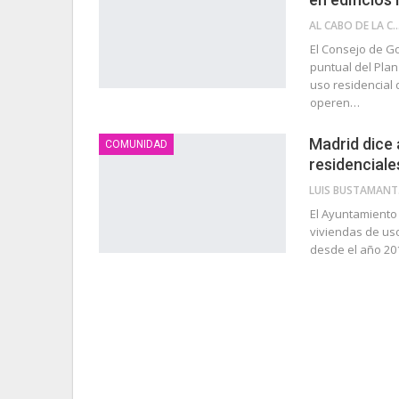
AL CABO DE LA 
El Consejo de G
puntual del Pla
uso residencial 
operen…
Madrid dice a
COMUNIDAD
residenciale
LU
El Ayuntamiento 
viviendas de uso
desde el año 20