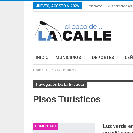
Contacto
Suscripciones
JUEVES, AGOSTO 6, 2026
INICIO
MUNICIPIOS
DEPORTES
LE
Home
Pisos turísticos
LIFESTYLE
PURA FICCIÓN: LAS HISTORIAS 
Navegación De La Etiqueta
Pisos Turísticos
Luz verde en
COMUNIDAD
en edificios