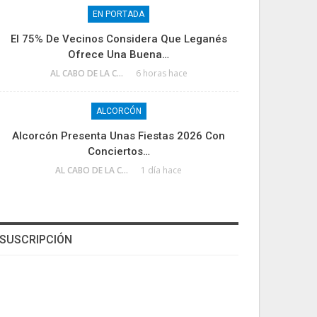
EN PORTADA
El 75% De Vecinos Considera Que Leganés
Ofrece Una Buena…
AL CABO DE LA CALLE
6 horas hace
ALCORCÓN
Alcorcón Presenta Unas Fiestas 2026 Con
Conciertos…
AL CABO DE LA CALLE
1 día hace
SUSCRIPCIÓN