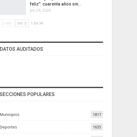
feliz”: cuarenta años sin…
Jun 29, 2026
ANT
SIG
1 De 34
DATOS AUDITADOS
SECCIONES POPULARES
Municipios
1817
Deportes
1635