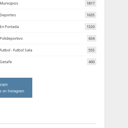
Municipios
1817
Deportes
1635
En Portada
1320
Polideportivo
634
Futbol - Futbol Sala
555
Getafe
400
gram
s on Instagram