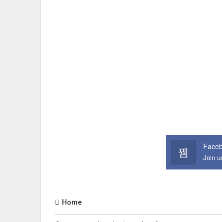
Face
Join 
Home