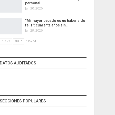
personal…
Jun 30, 2026
“Mi mayor pecado es no haber sido
feliz”: cuarenta años sin…
Jun 29, 2026
ANT
SIG
1 De 34
DATOS AUDITADOS
SECCIONES POPULARES