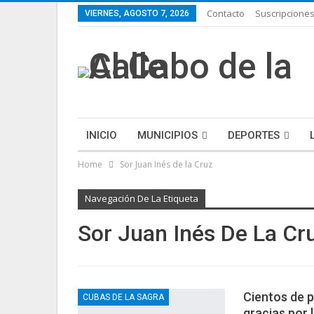
Contacto
Suscripcione
VIERNES, AGOSTO 7, 2026
INICIO
MUNICIPIOS
DEPORTES
Home
Sor Juan Inés de la Cruz
ECONOMÍA
LIFESTYLE
PURA FICCIÓN: 
Navegación De La Etiqueta
Sor Juan Inés De La Cr
Cientos de p
CUBAS DE LA SAGRA
gracias por 