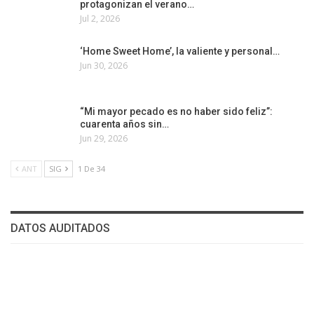
protagonizan el verano…
Jul 2, 2026
‘Home Sweet Home’, la valiente y personal…
Jun 30, 2026
“Mi mayor pecado es no haber sido feliz”:
cuarenta años sin…
Jun 29, 2026
ANT
SIG
1 De 34
DATOS AUDITADOS