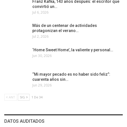
Franz Kafka, 143 años después: el escritor que
convirtió un…
Jul 6, 2026
Más de un centenar de actividades
protagonizan el verano…
Jul 2, 2026
‘Home Sweet Home’, la valiente y personal…
Jun 30, 2026
“Mi mayor pecado es no haber sido feliz”:
cuarenta años sin…
Jun 29, 2026
ANT
SIG
1 De 34
DATOS AUDITADOS