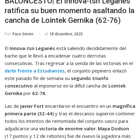
BALONCESTO| El Innova-tsn Leganés
ratifica su buen momento asaltando la
cancha de Lointek Gernika (62-76)
el
18 diciembre, 2025
Por
Paco Simón
El
Innova-tsn Leganés
está saliendo decididamente del
bache que le llevó a encadenar cuatro derrotas
consecutivas. Tras regresar a la senda de las victorias en el
derbi frente a Estudiantes
, el conjunto pepinero enlazó
este pasado fin de semana su
segundo triunfo
consecutivo
al imponerse en la difícil cancha de
Lointek
Gernika
por
62-76
.
Las de
Javier Fort
encarrilaron el encuentro en un
magnífica
primera parte (32-44)
y tras el descanso supieron contener
todos los intentos de remontada del conjunto vasco para
adjudicarse una
victoria de enorme valor
.
Maya Dodson
(17 puntos y 12 de rebotes) fue de nuevo la jugadora más