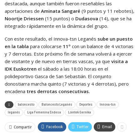
destacada, aunque también fueron reseñables las
aportaciones de
Aminata Sangaré
(9 puntos y 11 rebotes),
Noortje Driessen
(15 puntos) o
Dudasova
(14), que se ha
integrado rápidamente en la dinámica del grupo.
Con este resultado, el Innova-tsn Leganés
sube un puesto
en la tabla
para colocarse
11º
con un balance de 4 victorias
y 7 derrotas. Este próximo fin de semana volverá a ejercer
de visitante y de nuevo en tierras vascas, ya que
visita a
IDK Euskotren
el sábado a las 18:00 horas en el
polideportivo Gasca de San Sebastián. El conjunto
donostiarra marcha quinto (7 victorias y 4 derrotas), pero
encadena
tres derrotas consecutivas.
baloncesto
Baloncesto Leganés
Deportes
Innova-tsn
leganés
Liga Femenina Endesa
Lointek Gernika
Compartir
Facebook
Twitter
Email