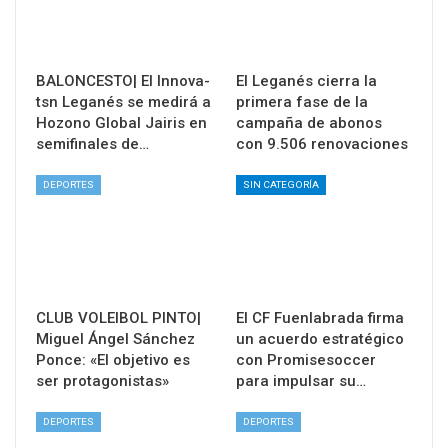
BALONCESTO| El Innova-
El Leganés cierra la
tsn Leganés se medirá a
primera fase de la
Hozono Global Jairis en
campaña de abonos
semifinales de…
con 9.506 renovaciones
DEPORTES
SIN CATEGORÍA
CLUB VOLEIBOL PINTO|
El CF Fuenlabrada firma
Miguel Ángel Sánchez
un acuerdo estratégico
Ponce: «El objetivo es
con Promisesoccer
ser protagonistas»
para impulsar su…
DEPORTES
DEPORTES