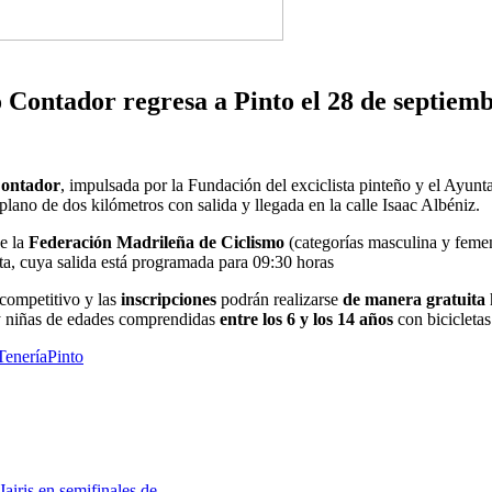
Contador regresa a Pinto el 28 de septiem
Contador
, impulsada por la Fundación del exciclista pinteño y el Ayunt
 plano de dos kilómetros con salida y llegada en la calle Isaac Albéniz.
de la
Federación Madrileña de Ciclismo
(categorías masculina y femeni
ita, cuya salida está programada para 09:30 horas
 competitivo y las
inscripciones
podrán realizarse
de manera gratuita
 y niñas de edades comprendidas
entre los 6 y los 14 años
con bicicletas
Tenería
Pinto
iris en semifinales de…