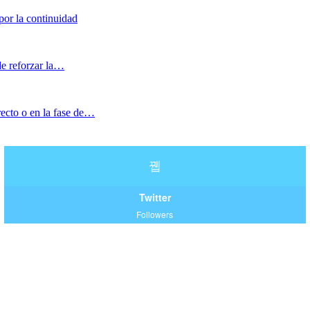
or la continuidad
de reforzar la…
ecto o en la fase de…
Twitter
Followers