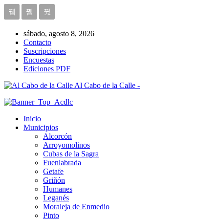
sábado, agosto 8, 2026
Contacto
Suscripciones
Encuestas
Ediciones PDF
Al Cabo de la Calle -
Inicio
Municipios
Alcorcón
Arroyomolinos
Cubas de la Sagra
Fuenlabrada
Getafe
Griñón
Humanes
Leganés
Moraleja de Enmedio
Pinto