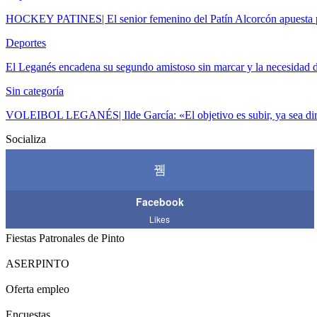
HOCKEY PATINES| El senior femenino del Patín Alcorcón apuesta p
Deportes
El Leganés encadena su segundo amistoso sin marcar y la necesidad 
Sin categoría
VOLEIBOL LEGANÉS| Ilde García: «El objetivo es subir, ya sea dir
Socializa
Facebook
Likes
Fiestas Patronales de Pinto
ASERPINTO
Oferta empleo
Encuestas