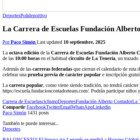
Deportes
Polideportivo
La Carrera de Escuelas Fundación Alberto 
Por
Paco Simón
Last updated
10 septiembre, 2025
La
octava edición
de la
Carrera de Escuelas Fundación Alberto 
de las
10:00 horas
en el habitual
circuito de La Tenería
, un trazado
Además de las
carreras federadas
que cierran el calendario de ruta 
celebrar una
prueba previa de carácter popular
e inscripción gratu
La
carrera popular
, como viene siendo tradición, no tendrá carácter
https://escuela.fundacioncontadorteam.com/. Podrán participar niños
Carrera de Escuelas
ciclismo
Deportes
Fundación Alberto Contador
La 
Compartir
Facebook
Twitter
Email
WhatsApp
Linkedin
Paco Simón
1431 posts
También te puede interesar...
Deportes
BALONCESTO| El Innova-tsn Leganés se medirá a Hozono Global Ja