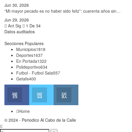
Jun 30, 2026
“Mi mayor pecado es no haber sido feliz”: cuarenta años sin…
Jun 29, 2026
Ant
Sig
1 De 34
Datos auditados
Secciones Populares
Municipios
1818
Deportes
1637
En Portada
1322
Polideportivo
634
Futbol - Futbol Sala
557
Getafe
400
Facebook
Twitter
Instagram
Join us on Facebook
Join us on Twitter
Join us on Instagram
Home
© 2024 - Periodico Al Cabo de la Calle