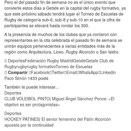
Pero el del pasado fin de semana no es el único evento que
convierte estos días a Getafe en la capital del rugby formativo, ya
que este próximo sábado tendrá lugar el Torneo de Escuelas de
Rugby de categoría sub-6, sub-8 y sub-10 en el que la cifra de
participantes se elevará hasta rondar los 300.
A la presencia de muchos de los clubes que ya contaron con
representantes en la cita celebrada el pasado fin de semana se
unirán equipos pertenecientes a varias entidades más de la
región como Arquitectura, Liceo, Rugby Alcorcón o San Isidro.
Deportes
Federación Rugby Madrid
Getafe
Getafe Club de
Rugby
rugby
rugby formativo
Torneo de Escuelas
Compartir
Facebook
Twitter
Email
WhatsApp
Linkedin
Paco Simón
1433 posts
También te puede interesar...
Deportes
CLUB VOLEIBOL PINTO| Miguel Ángel Sánchez Ponce: «El
objetivo es ser protagonistas»
Deportes
HOCKEY PATINES| El senior femenino del Patín Alcorcón
apuesta por la continuidad