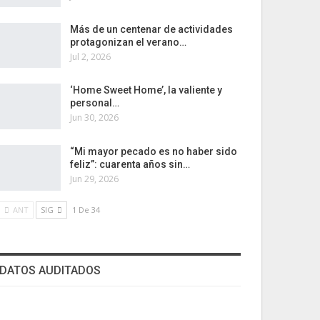
Más de un centenar de actividades
protagonizan el verano…
Jul 2, 2026
‘Home Sweet Home’, la valiente y
personal…
Jun 30, 2026
“Mi mayor pecado es no haber sido
feliz”: cuarenta años sin…
Jun 29, 2026
ANT
SIG
1 De 34
DATOS AUDITADOS