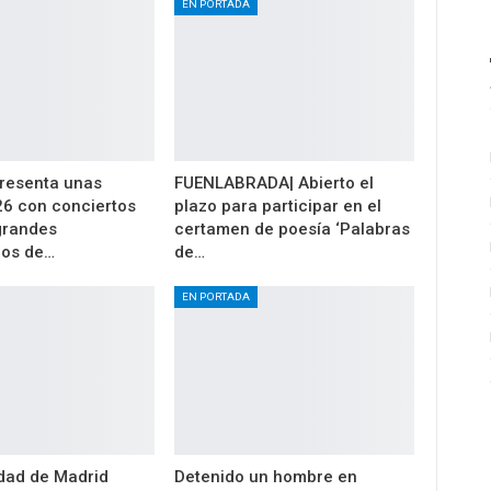
EN PORTADA
resenta unas
FUENLABRADA| Abierto el
26 con conciertos
plazo para participar en el
 grandes
certamen de poesía ‘Palabras
los de…
de…
EN PORTADA
dad de Madrid
Detenido un hombre en