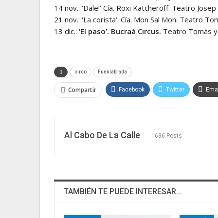
14 nov.: ‘Dale!’ Cía. Roxi Katcheroff. Teatro Josep
21 nov.: ‘La corista’. Cía. Mon Sal Mon. Teatro To
13 dic.:
‘El paso’. Bucraá Circus.
Teatro Tomás y V
circo
Fuenlabrada
Compartir
Facebook
Twitter
Emai
Al Cabo De La Calle
1636 Posts
TAMBIÉN TE PUEDE INTERESAR...