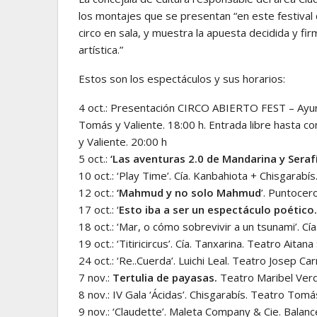
los montajes que se presentan “en este festival 
circo en sala, y muestra la apuesta decidida y fir
artística.”
Estos son los espectáculos y sus horarios:
4 oct.: Presentación CIRCO ABIERTO FEST – Ayu
Tomás y Valiente. 18:00 h. Entrada libre hasta c
y Valiente. 20:00 h
5 oct.:
‘Las aventuras 2.0 de Mandarina y Serafí
10 oct.: ‘Play Time’. Cía. Kanbahiota + Chisgarabí
12 oct.:
‘Mahmud y no solo Mahmud
’. Puntocer
17 oct.: ‘
Esto iba a ser un espectáculo poétic
18 oct.: ‘Mar, o cómo sobrevivir a un tsunami’. C
19 oct.: ‘Titiricircus’. Cía. Tanxarina. Teatro Aitan
24 oct.: ‘Re..Cuerda’. Luichi Leal. Teatro Josep Ca
7 nov.:
Tertulia de payasas.
Teatro Maribel Verd
8 nov.: IV Gala ‘Ácidas’. Chisgarabís. Teatro Tomá
9 nov.: ‘Claudette’. Maleta Company & Cie. Balanc