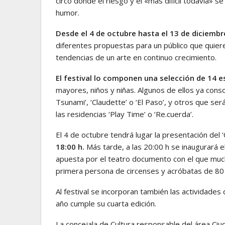
circo donde el riesgo y el «más difícil todavía» se
humor.
Desde el 4 de octubre hasta el 13 de diciembr
diferentes propuestas para un público que quie
tendencias de un arte en continuo crecimiento.
El festival lo componen una selección de 14 e
mayores, niños y niñas. Algunos de ellos ya con
Tsunami’, ‘Claudette’ o ‘El Paso’, y otros que s
las residencias ‘Play Time’ o ‘Re.cuerda’.
El 4 de octubre tendrá lugar la presentación del ‘
18:00 h.
Más tarde, a las 20:00 h se inaugurará el
apuesta por el teatro documento con el que mu
primera persona de circenses y acróbatas de 80
Al festival se incorporan también las actividades
año cumple su cuarta edición.
La concejala de Cultura responsable del área Ciud