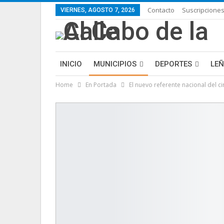
Contacto
Suscripcione
VIERNES, AGOSTO 7, 2026
INICIO
MUNICIPIOS
DEPORTES
LE
Home
En Portada
El nuevo referente nacional del c
LIFESTYLE
PURA FICCIÓN: LAS HISTORIAS 