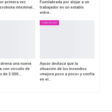
por primera vez
Fuenlabrada por alojar a un
crobiota intestinal…
trabajador en un establo
entre…
COMUNIDAD
 estrena una nueva
Ayuso destaca que la
a con circuito de
situación de los incendios
ás de 2.000…
«mejora poco a poco» y confía
en el…