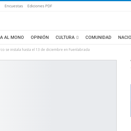
s
Encuestas
Ediciones PDF
ÑA AL MONO
OPINIÓN
CULTURA
COMUNIDAD
NACI
irco se instala hasta el 13 de diciembre en Fuenlabrada
DE BLANCA
MAS NOTICIAS