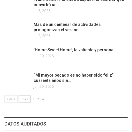
convirtió un…
Jul 6, 2026
Más de un centenar de actividades
protagonizan el verano…
Jul 2, 2026
‘Home Sweet Home’, la valiente y personal…
Jun 30, 2026
“Mi mayor pecado es no haber sido feliz”:
cuarenta años sin…
Jun 29, 2026
ANT
SIG
1 De 34
DATOS AUDITADOS