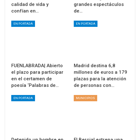
calidad de vida y
grandes espectáculos
confían en…
de…
EN PORTADA
EN PORTADA
FUENLABRADA| Abierto
Madrid destina 6,8
el plazo para participar
millones de euros a 179
en el certamen de
plazas para la atención
poesía ‘Palabras de…
de personas con…
EN PORTADA
MUNICIPIOS
Detenido un hombre en
El Bercial estrena una