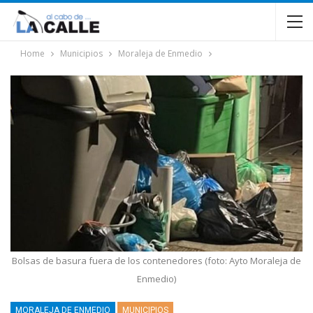
Home
Municipios
Moraleja de Enmedio
Bolsas de basura fuera de los contenedores (foto: Ayto Moraleja de
Enmedio)
MORALEJA DE ENMEDIO
MUNICIPIOS