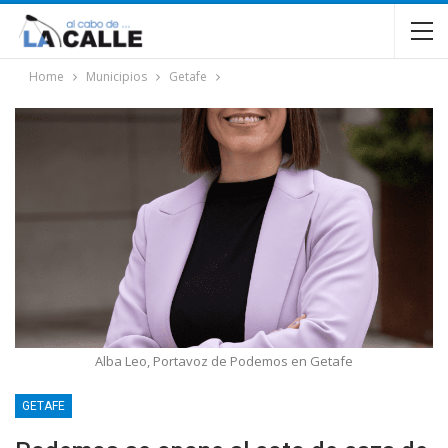
Home
Municipios
Getafe
Alba Leo, Portavoz de Podemos en Getafe
GETAFE