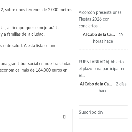
, 12, sobre unos terrenos de 2.000 metros
Alcorcón presenta unas
Fiestas 2026 con
conciertos…
ias, al tiempo que se mejorará la
 a familias de la ciudad.
Al Cabo de la Calle
19
horas hace
 o de salud. A esta lista se une
FUENLABRADA| Abierto
 una gran labor social en nuestra ciudad
el plazo para participar en
d económica, más de 164.000 euros en
el…
Al Cabo de la Calle
2 días
hace
Suscripción