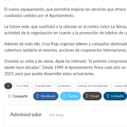
El nuevo equipamiento, que permitirá mejorar los servicios que ofrece l
cuadrados cedidos por el Ayuntamiento.
La futura sede, que sustituirá a la ubicada en el centro cívico La Ser
actividad de la organización en cuanto a la promoción de hábitos de ca
Además de todo ello, Cruz Roja organiza talleres y campañas destinadas
cobertura sanitaria en eventos, acciones de cooperación internacional,
Durante su visita a las obras, Ayala ha reiterado “el potente compromi
desde hace décadas”. Desde 1989 el Ayuntamiento firma cada año un 
2023, para que pueda desarrollar estas actuaciones.
Cruz Roja
Fuenlabrada
municipios
noticias de Fuenlabrada
nueva sed
Facebook
Twitter
Email
Linkedin
Compartir
Administrador
452 Posts