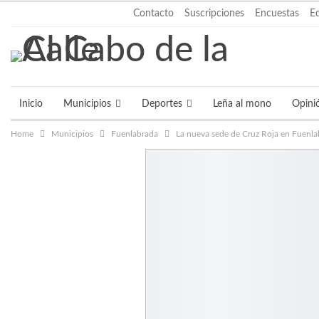
jueves, agosto 6, 2026
Contacto
Suscripciones
Encuestas
E
Inicio
Municipios
Deportes
Leña al mono
Opini
Home
Municipios
Fuenlabrada
La nueva sede de Cruz Roja en Fuenlab
Mas Noticias