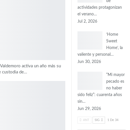
de
actividades protagonizan
el verano…
Jul 2, 2026
‘Home
Sweet
Home’, la
valiente y personal…
Jun 30, 2026
e Valdemoro activa un año más su
de custodia de…
“Mi mayor
pecado es
no haber
sido feliz”: cuarenta años
sin…
Jun 29, 2026
ANT
SIG
1 De 34