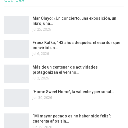
CULTURA
Mar Olayo: «Un concierto, una exposición, un
libro, una…
Jul 25, 2026
Franz Kafka, 143 años después: el escritor que
convirtió un…
Jul 6, 2026
Más de un centenar de actividades
protagonizan el verano…
Jul 2, 2026
‘Home Sweet Home’, la valiente y personal…
Jun 30, 2026
“Mi mayor pecado es no haber sido feliz”:
cuarenta años sin…
Jun 29, 2026