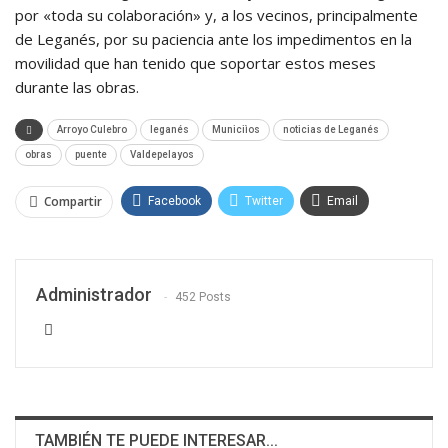
por «toda su colaboración» y, a los vecinos, principalmente
de Leganés, por su paciencia ante los impedimentos en la
movilidad que han tenido que soportar estos meses
durante las obras.
Arroyo Culebro
leganés
Municiìos
noticias de Leganés
obras
puente
Valdepelayos
Compartir
Facebook
Twitter
Email
WhatsApp
Linkedin
Administrador
452 Posts
TAMBIÉN TE PUEDE INTERESAR...