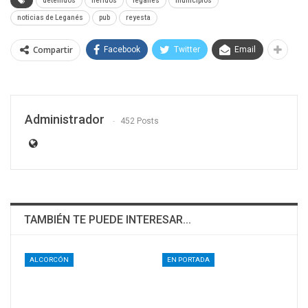
detenidos
heridos
leganés
municipios
noticias de Leganés
pub
reyesta
Compartir
Facebook
Twitter
Email
Administrador
452 Posts
TAMBIÉN TE PUEDE INTERESAR...
ALCORCÓN
EN PORTADA