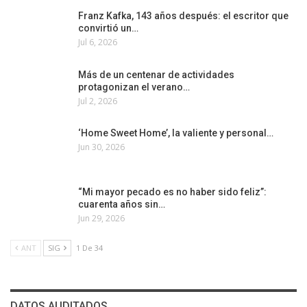
Franz Kafka, 143 años después: el escritor que
convirtió un…
Jul 6, 2026
Más de un centenar de actividades
protagonizan el verano…
Jul 2, 2026
‘Home Sweet Home’, la valiente y personal…
Jun 30, 2026
“Mi mayor pecado es no haber sido feliz”:
cuarenta años sin…
Jun 29, 2026
ANT
SIG
1 De 34
DATOS AUDITADOS