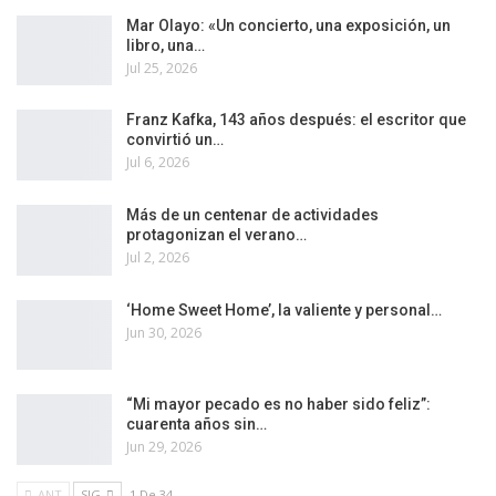
Mar Olayo: «Un concierto, una exposición, un
libro, una…
Jul 25, 2026
Franz Kafka, 143 años después: el escritor que
convirtió un…
Jul 6, 2026
Más de un centenar de actividades
protagonizan el verano…
Jul 2, 2026
‘Home Sweet Home’, la valiente y personal…
Jun 30, 2026
“Mi mayor pecado es no haber sido feliz”:
cuarenta años sin…
Jun 29, 2026
ANT
SIG
1 De 34