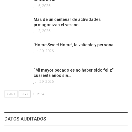
Jul 6, 2026
Más de un centenar de actividades
protagonizan el verano…
Jul 2, 2026
‘Home Sweet Home’, la valiente y personal…
Jun 30, 2026
“Mi mayor pecado es no haber sido feliz”:
cuarenta años sin…
Jun 29, 2026
ANT
SIG
1 De 34
DATOS AUDITADOS