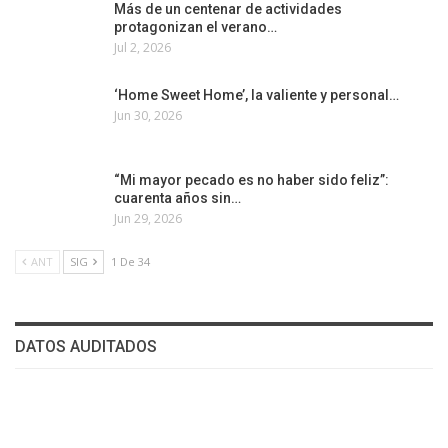
Más de un centenar de actividades
protagonizan el verano…
Jul 2, 2026
‘Home Sweet Home’, la valiente y personal…
Jun 30, 2026
“Mi mayor pecado es no haber sido feliz”:
cuarenta años sin…
Jun 29, 2026
ANT
SIG
1 De 34
DATOS AUDITADOS