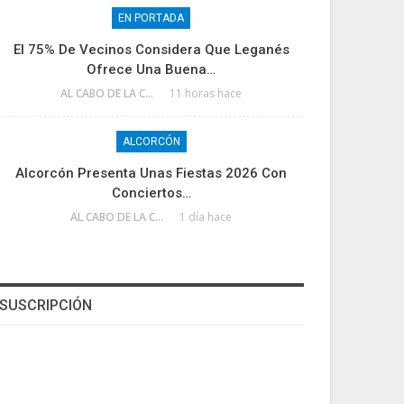
EN PORTADA
El 75% De Vecinos Considera Que Leganés
Ofrece Una Buena…
AL CABO DE LA CALLE
11 horas hace
ALCORCÓN
Alcorcón Presenta Unas Fiestas 2026 Con
Conciertos…
AL CABO DE LA CALLE
1 día hace
SUSCRIPCIÓN