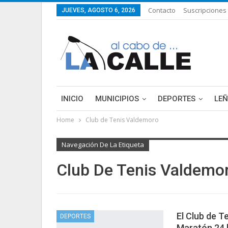
Contacto
Suscripciones
JUEVES, AGOSTO 6, 2026
INICIO
MUNICIPIOS
DEPORTES
LE
Home
Club de Tenis Valdemoro
LIFESTYLE
PURA FICCIÓN: LAS HISTORIAS 
Navegación De La Etiqueta
Club De Tenis Valdemo
El Club de T
DEPORTES
Maratón 24 h