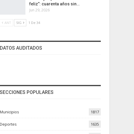
feliz”: cuarenta años sin…
Jun 29, 2026
ANT
SIG
1 De 34
DATOS AUDITADOS
SECCIONES POPULARES
Municipios
1817
Deportes
1635