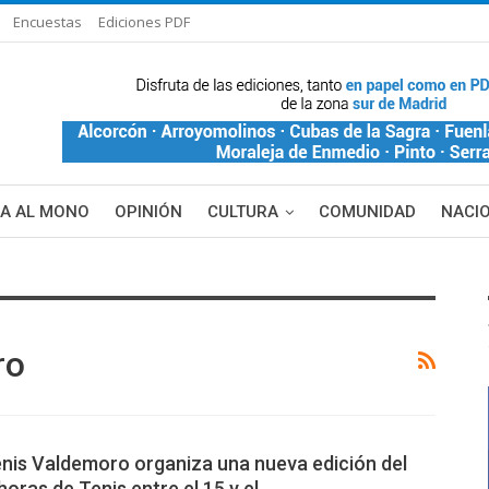
Encuestas
Ediciones PDF
ÑA AL MONO
OPINIÓN
CULTURA
COMUNIDAD
NACI
DE BLANCA
MAS NOTICIAS
ro
enis Valdemoro organiza una nueva edición del
oras de Tenis entre el 15 y el…