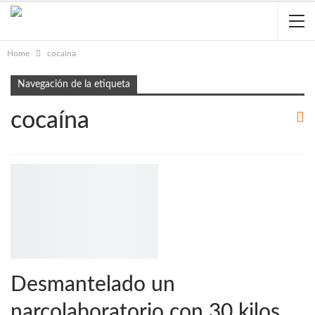
Home
cocaína
Navegación de la etiqueta
cocaína
Desmantelado un
narcolaboratorio con 30 kilos