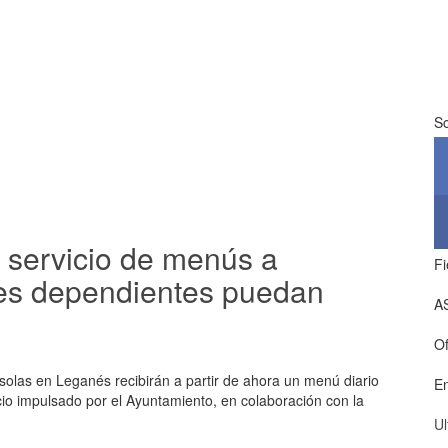
So
servicio de menús a
Fi
res dependientes puedan
A
Of
las en Leganés recibirán a partir de ahora un menú diario
E
io impulsado por el Ayuntamiento, en colaboración con la
Ul