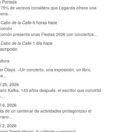
n Portada
 75% de vecinos considera que Leganés ofrece una
uena…
 Cabo de la Calle
6 horas hace
corcón
corcón presenta unas Fiestas 2026 con conciertos…
 Cabo de la Calle
1 día hace
scripción
ltura
r Olayo: «Un concierto, una exposición, un libro,
na…
l 25, 2026
anz Kafka, 143 años después: el escritor que convirtió
n…
l 6, 2026
s de un centenar de actividades protagonizan el
erano…
l 2, 2026
ome Sweet Home’, la valiente y personal…