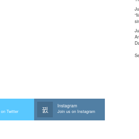
Ju
“M
s
Ju
A
Da
Se
Instagram
 on Twitter
Join us on Instagram