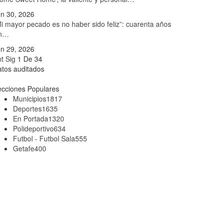
n 30, 2026
i mayor pecado es no haber sido feliz”: cuarenta años
in…
n 29, 2026
nt
Sig
1 De 34
tos auditados
cciones Populares
Municipios
1817
Deportes
1635
En Portada
1320
Polideportivo
634
Futbol - Futbol Sala
555
Getafe
400