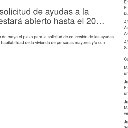
E
El
licitud de ayudas a la
b
estará abierto hasta el 20…
Al
Al
Al
0 de mayo el plazo para la solicitud de concesión de las ayudas
Al
 habitabilidad de la vivienda de personas mayores y/o con
Su
Cu
Ma
u
Ju
Fr
u
Ju
Má
v
Ju
‘H