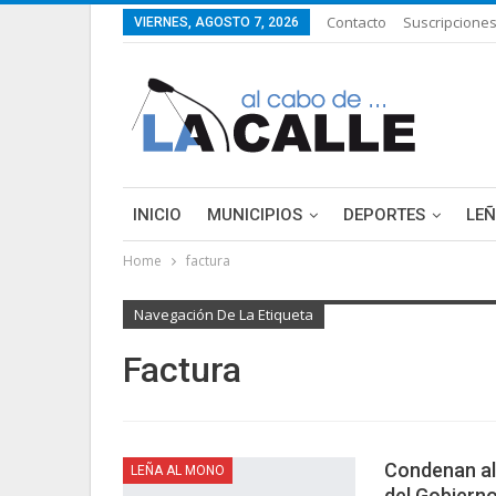
Contacto
Suscripcione
VIERNES, AGOSTO 7, 2026
INICIO
MUNICIPIOS
DEPORTES
LE
Home
factura
LIFESTYLE
PURA FICCIÓN: LAS HISTORIAS 
Navegación De La Etiqueta
Factura
Condenan al
LEÑA AL MONO
del Gobiern