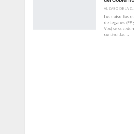
AL CABO DE LA 
Los episodios qu
de Leganés (PP 
Vox) se suceden 
continuidad…