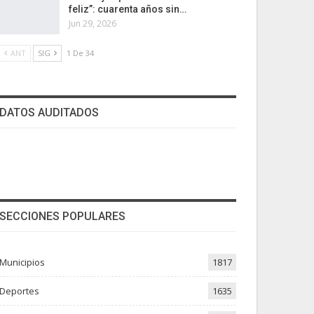
feliz”: cuarenta años sin…
Jun 29, 2026
ANT
SIG
1 De 34
DATOS AUDITADOS
SECCIONES POPULARES
Municipios
1817
Deportes
1635