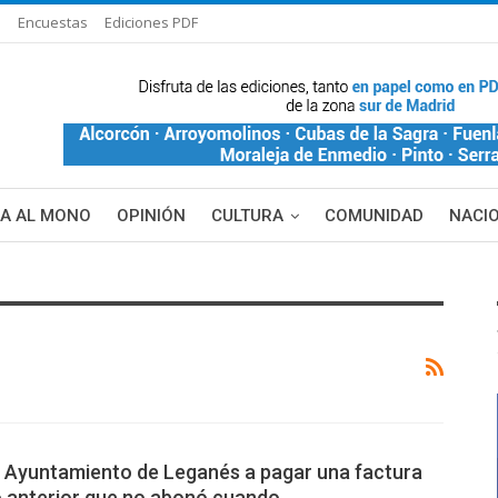
s
Encuestas
Ediciones PDF
ÑA AL MONO
OPINIÓN
CULTURA
COMUNIDAD
NACI
DE BLANCA
MAS NOTICIAS
 Ayuntamiento de Leganés a pagar una factura
o anterior que no abonó cuando…