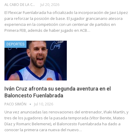
AL CABO DE LA CALLE
Jul 20, 2026
El Flexicar Fuenlabrada ha oficializado la incorporación de Javi López
para reforzar la posición de base. El jugador grancanario atesora
experiencia en la competición con un centenar de partidos en
Primera FEB, además de haber jugado en ACB…
DEPORTES
Iván Cruz afronta su segunda aventura en el
Baloncesto Fuenlabrada
PACO SIMÓN
Jul 10, 2026
Una vez anunciadas las renovaciones del entrenador, Iñaki Martín, y
tres de los jugadores de la pasada temporada (Vítor Benite, Mateo
Díaz y Romaric Belemene), el Baloncesto Fuenlabrada ha dado a
conocer la primera cara nueva del nuevo…