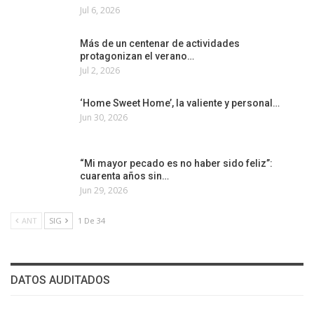
Jul 6, 2026
Más de un centenar de actividades
protagonizan el verano…
Jul 2, 2026
‘Home Sweet Home’, la valiente y personal…
Jun 30, 2026
“Mi mayor pecado es no haber sido feliz”:
cuarenta años sin…
Jun 29, 2026
ANT
SIG
1 De 34
DATOS AUDITADOS