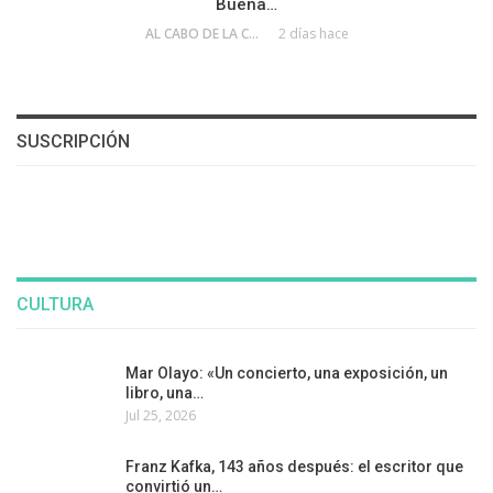
Buena…
AL CABO DE LA CALLE
2 días hace
SUSCRIPCIÓN
CULTURA
Mar Olayo: «Un concierto, una exposición, un
libro, una…
Jul 25, 2026
Franz Kafka, 143 años después: el escritor que
convirtió un…