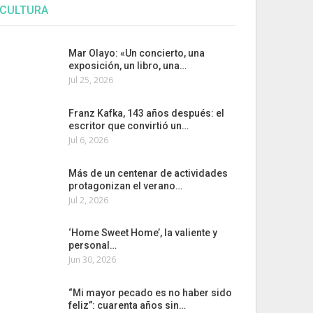
CULTURA
Mar Olayo: «Un concierto, una
exposición, un libro, una…
Jul 25, 2026
Franz Kafka, 143 años después: el
escritor que convirtió un…
Jul 6, 2026
Más de un centenar de actividades
protagonizan el verano…
Jul 2, 2026
‘Home Sweet Home’, la valiente y
personal…
Jun 30, 2026
“Mi mayor pecado es no haber sido
feliz”: cuarenta años sin…