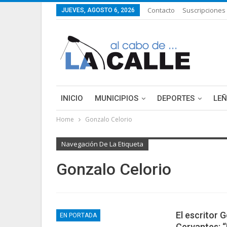
Contacto
Suscripciones
JUEVES, AGOSTO 6, 2026
INICIO
MUNICIPIOS
DEPORTES
LE
Home
Gonzalo Celorio
Navegación De La Etiqueta
Gonzalo Celorio
El escritor 
EN PORTADA
Cervantes: “