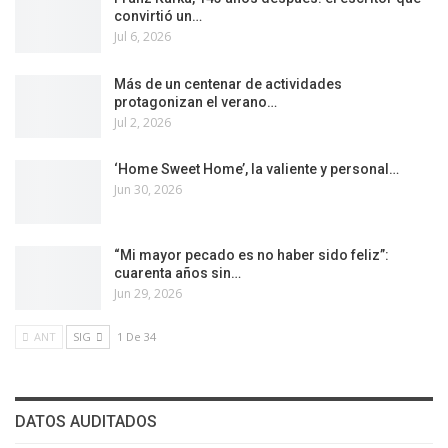
convirtió un…
Jul 6, 2026
Más de un centenar de actividades
protagonizan el verano…
Jul 2, 2026
‘Home Sweet Home’, la valiente y personal…
Jun 30, 2026
“Mi mayor pecado es no haber sido feliz”:
cuarenta años sin…
Jun 29, 2026
ANT
SIG
1 De 34
DATOS AUDITADOS