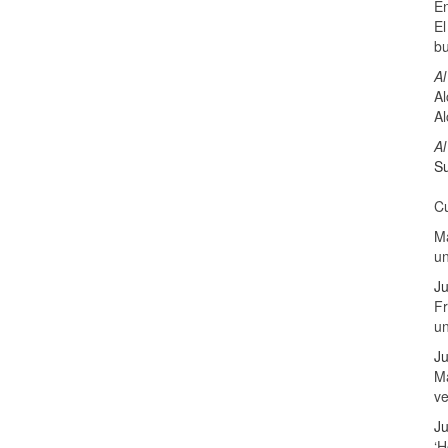
E
El
b
Al
Al
Al
Al
Su
Cu
Ma
u
Ju
Fr
u
Ju
Má
v
Ju
‘H