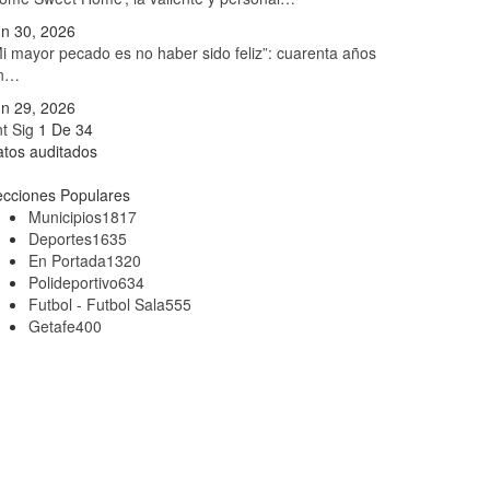
n 30, 2026
i mayor pecado es no haber sido feliz”: cuarenta años
in…
n 29, 2026
nt
Sig
1 De 34
tos auditados
cciones Populares
Municipios
1817
Deportes
1635
En Portada
1320
Polideportivo
634
Futbol - Futbol Sala
555
Getafe
400