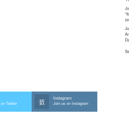
Ju
“M
s
Ju
A
Da
Se
Instagram
 on Twitter
Join us on Instagram