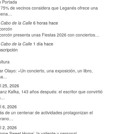
n Portada
 75% de vecinos considera que Leganés ofrece una
uena…
 Cabo de la Calle
6 horas hace
corcón
corcón presenta unas Fiestas 2026 con conciertos…
 Cabo de la Calle
1 día hace
scripción
ltura
r Olayo: «Un concierto, una exposición, un libro,
na…
l 25, 2026
anz Kafka, 143 años después: el escritor que convirtió
n…
l 6, 2026
s de un centenar de actividades protagonizan el
erano…
l 2, 2026
ome Sweet Home’, la valiente y personal…