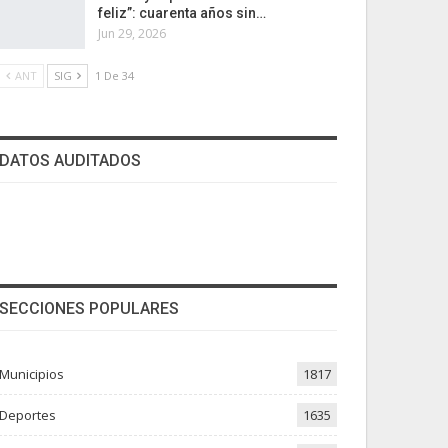
feliz”: cuarenta años sin…
Jun 29, 2026
ANT
SIG
1 De 34
DATOS AUDITADOS
SECCIONES POPULARES
Municipios
1817
Deportes
1635