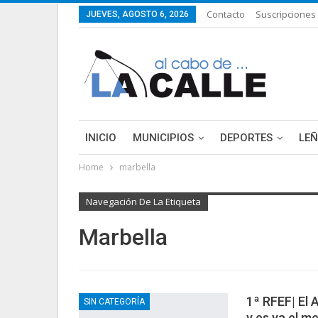
Contacto
Suscripciones
JUEVES, AGOSTO 6, 2026
INICIO
MUNICIPIOS
DEPORTES
LE
Home
marbella
LIFESTYLE
PURA FICCIÓN: LAS HISTORIAS 
Navegación De La Etiqueta
Marbella
1ª RFEF| El 
SIN CATEGORÍA
y es ya el me