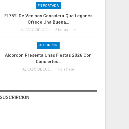
EN PORTADA
El 75% De Vecinos Considera Que Leganés
Ofrece Una Buena…
AL CABO DE LA CALLE
6 horas hace
ALCORCÓN
Alcorcón Presenta Unas Fiestas 2026 Con
Conciertos…
AL CABO DE LA CALLE
1 día hace
SUSCRIPCIÓN