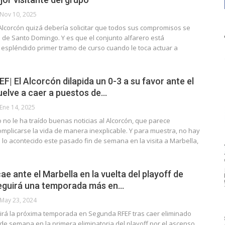
Nov 10, 2025
el Alcorcón quizá debería solicitar que todos sus compromisos se
 de Santo Domingo. Y es que el conjunto alfarero está
espléndido primer tramo de curso cuando le toca actuar a
…
| El Alcorcón dilapida un 0-3 a su favor ante el
uelve a caer a puestos de…
Ene 14, 2025
 no le ha traído buenas noticias al Alcorcón, que parece
plicarse la vida de manera inexplicable. Y para muestra, no hay
lo acontecido este pasado fin de semana en la visita a Marbella,
ae ante el Marbella en la vuelta del playoff de
eguirá una temporada más en…
May 23, 2024
uirá la próxima temporada en Segunda RFEF tras caer eliminado
de semana en la primera eliminatoria del playoff por el ascenso