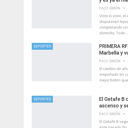
PACO SIMÓN
Visto lo visto, 
disputasen lejos
completando un 
domicilio. Todo
PRIMERA RFEF
DEPORTES
Marbella y v
PACO SIMÓN
El cambio de año
empeñado en com
mejor botón que 
…
El Getafe B c
DEPORTES
ascenso y s
PACO SIMÓN
El Getafe B seg
este pasado fin 