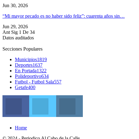
Jun 30, 2026
“Mi mayor pecado es no haber sido feliz”: cuarenta años sin…
Jun 29, 2026
Ant
Sig
1 De 34
Datos auditados
Secciones Populares
Municipios
1819
Deportes
1637
En Portada
1322
Polideportivo
634
Futbol - Futbol Sala
557
Getafe
400
Facebook
Twitter
Instagram
Join us on Facebook
Join us on Twitter
Join us on Instagram
Home
© 2024 - Periodico Al Cabo de la Calle