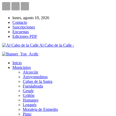
lunes, agosto 10, 2026
Contacto
Suscripciones
Encuestas
Ediciones PDF
Al Cabo de la Calle -
Inicio
Municipios
Alcorcón
Arroyomolinos
Cubas de la Sagra
Fuenlabrada
Getafe
Griñón
Humanes
Leganés
Moraleja de Enmedio
Pinto