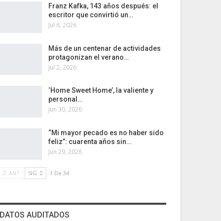
Franz Kafka, 143 años después: el
escritor que convirtió un…
Jul 6, 2026
Más de un centenar de actividades
protagonizan el verano…
Jul 2, 2026
‘Home Sweet Home’, la valiente y
personal…
Jun 30, 2026
“Mi mayor pecado es no haber sido
feliz”: cuarenta años sin…
Jun 29, 2026
ANT
SIG
1 De 34
DATOS AUDITADOS