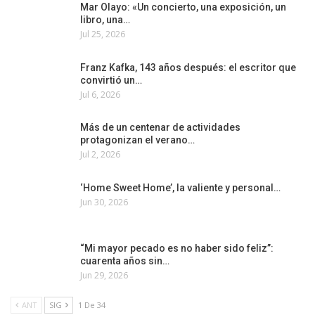
Mar Olayo: «Un concierto, una exposición, un
libro, una…
Jul 25, 2026
Franz Kafka, 143 años después: el escritor que
convirtió un…
Jul 6, 2026
Más de un centenar de actividades
protagonizan el verano…
Jul 2, 2026
‘Home Sweet Home’, la valiente y personal…
Jun 30, 2026
“Mi mayor pecado es no haber sido feliz”:
cuarenta años sin…
Jun 29, 2026
ANT
SIG
1 De 34