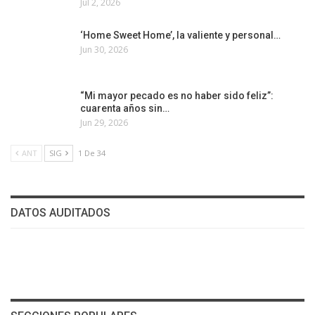
Jul 2, 2026
‘Home Sweet Home’, la valiente y personal…
Jun 30, 2026
“Mi mayor pecado es no haber sido feliz”:
cuarenta años sin…
Jun 29, 2026
ANT
SIG
1 De 34
DATOS AUDITADOS