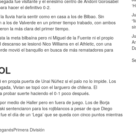
 pegada fue visitante y el enésimo centro de Andoni Gorosabel
‘H
ra hacer el definitivo 0-2.
Ju
e la lluvia haría sentir como en casa a los de Bilbao. Sin
“M
ón a los de Valverde en un primer tiempo trabado, con ambos
s
eron la más clara del primer tiempo.
Ju
ta la meta bilbaína pero ni Miguel de la Fuente ni el propio
A
l descanso se lesionó Nico Williams en el Athletic, con una
Da
alverde movió el banquillo en busca de más rematadores para
Se
GOL
i en propia puerta de Unai Núñez si el palo no lo impide. Los
ada, Vivian se topó con el larguero de chilena. El
 a probar suerte haciendo el 0-1 poco después.
por medio de Haller pero en fuera de juego. Los de Borja
ki sentenciaron para los rojiblancos a pesar de que Diego
o fue el día de un ‘Lega’ que se queda con cinco puntos mientras
leganés
Primera División