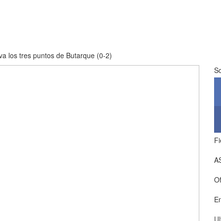
eva los tres puntos de Butarque (0-2)
So
Fi
A
Of
E
Ul