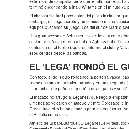
este inicio de campaña, pero que le faltó puntería. La
terminó encontrando a Iñaki Williams en el minuto 75 pa
El chascarrillo fácil poco antes del pitido inicial era qu
embargo, el ‘Lega’ apretó y no concedió ni una ocasi
equipos buscando su juego. Los del sur de Madrid tuvi
Una gran acción de Sebastien Haller llevó la contra has
costamarfileño acertaron a batir a Agirrezabala. Tras e
contusión en el tobillo izquierdo informó el club, y V
esos centros desde las bandas.
EL ‘LEGA’ RONDÓ EL 
Con todo, el gol siguió rondando la portería vasca, cas
‘leones’ asomaron a balón parado y en una segunda jug
internacional español se quedó con las ganas y volvió
El mazazo no arrugó al Leganés, que llegó a empatar 
Jiménez se volcaron en ataque y entre Gorosabel e Iña
García tuvo otro balón al poste para los pepineros. N
el Athletic suma diez.
Athletic de BIlbao
Butarque
CD Leganés
Deportes
futbol
Compartir
Facebook
Twitter
Email
WhatsApp
Linkedin