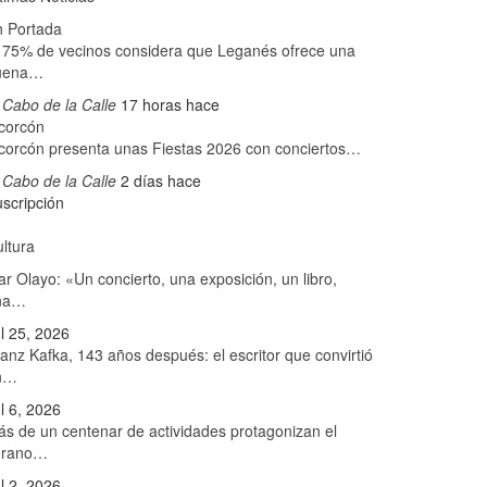
n Portada
 75% de vecinos considera que Leganés ofrece una
uena…
 Cabo de la Calle
17 horas hace
corcón
corcón presenta unas Fiestas 2026 con conciertos…
 Cabo de la Calle
2 días hace
scripción
ltura
r Olayo: «Un concierto, una exposición, un libro,
na…
l 25, 2026
anz Kafka, 143 años después: el escritor que convirtió
n…
l 6, 2026
s de un centenar de actividades protagonizan el
erano…
l 2, 2026