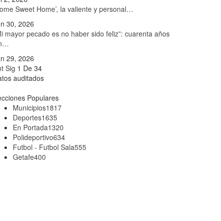
ome Sweet Home’, la valiente y personal…
n 30, 2026
i mayor pecado es no haber sido feliz”: cuarenta años
in…
n 29, 2026
nt
Sig
1 De 34
tos auditados
cciones Populares
Municipios
1817
Deportes
1635
En Portada
1320
Polideportivo
634
Futbol - Futbol Sala
555
Getafe
400