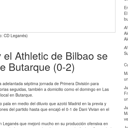
E
El
b
Al
Al
to: CD Leganés)
Al
Al
el Athletic de Bilbao se
Su
de Butarque (0-2)
Cu
Ma
u
la adelantada séptima jornada de Primera División para
Ju
ictorias seguidas, también a domicilio como el domingo en Las
Fr
local en Butarque.
u
o pala en medio del diluvio que azotó Madrid en la previa y
Ju
ones del partido hasta que encajó el 0-1 de Dani Vivian en el
Má
v
e un Leganés que mejoró mucho en su producción ofensiva en
Ju