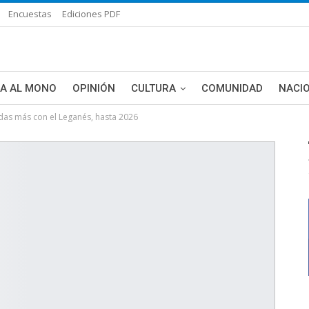
Encuestas
Ediciones PDF
ÑA AL MONO
OPINIÓN
CULTURA
COMUNIDAD
NACI
das más con el Leganés, hasta 2026
DE BLANCA
MAS NOTICIAS