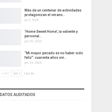
Más de un centenar de actividades
protagonizan el verano…
Jul 2, 2026
‘Home Sweet Home’, la valiente y
personal…
Jun 30, 2026
“Mi mayor pecado es no haber sido
feliz”: cuarenta años sin…
Jun 29, 2026
ANT
SIG
1 De 34
DATOS AUDITADOS