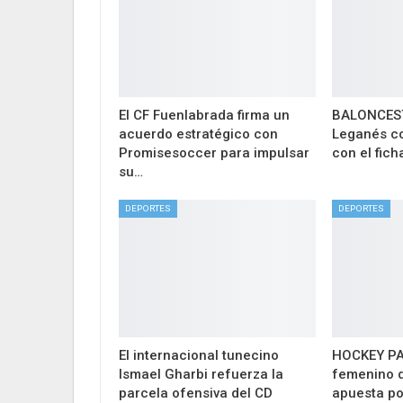
El CF Fuenlabrada firma un
BALONCESTO
acuerdo estratégico con
Leganés co
Promisesoccer para impulsar
con el fich
su…
DEPORTES
DEPORTES
El internacional tunecino
HOCKEY PAT
Ismael Gharbi refuerza la
femenino d
parcela ofensiva del CD
apuesta po