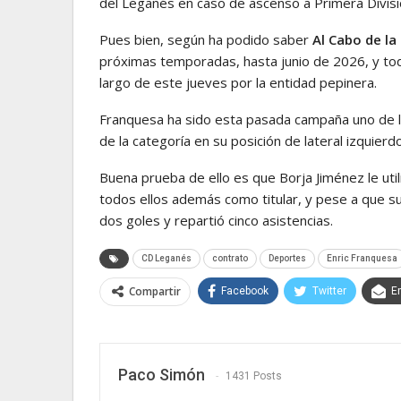
del Leganés en caso de ascenso a Primera Divisi
Pues bien, según ha podido saber
Al Cabo de la 
próximas temporadas, hasta junio de 2026, y tod
largo de este jueves por la entidad pepinera.
Franquesa ha sido esta pasada campaña uno de 
de la categoría en su posición de lateral izquier
Buena prueba de ello es que Borja Jiménez le ut
todos ellos además como titular, y pese a que s
dos goles y repartió cinco asistencias.
CD Leganés
contrato
Deportes
Enric Franquesa
Compartir
Facebook
Twitter
E
Paco Simón
1431 Posts