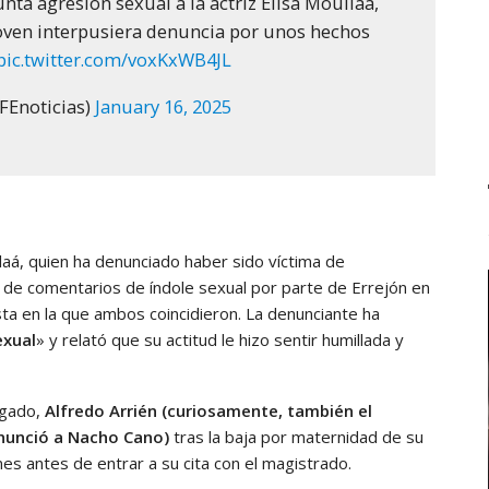
unta agresión sexual a la actriz Elisa Mouiláa,
joven interpusiera denuncia por unos hechos
pic.twitter.com/voxKxWB4JL
FEnoticias)
January 16, 2025
laá, quien ha denunciado haber sido víctima de
 de comentarios de índole sexual por parte de Errejón en
ta en la que ambos coincidieron. La denunciante ha
exual
» y relató que su actitud le hizo sentir humillada y
ogado,
Alfredo Arrién (curiosamente, también el
enunció a Nacho Cano)
tras la baja por maternidad de su
nes antes de entrar a su cita con el magistrado.