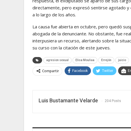
respuesta, el exdiputado se apartó de sus cargo
directamente, pero expresó sentirse agotado y en
a lo largo de los años.
La causa fue abierta en octubre, pero quedó su
abogada de la denunciante. No obstante, fue rea
interpusiera un recurso, alertando sobre la situac
su curso con la citación de este jueves.
agresion sexual
Elisa Mouliaa
Errejón
juicio
Compartir
Facebook
Twitter
E
Luis Bustamante Velarde
204 Posts