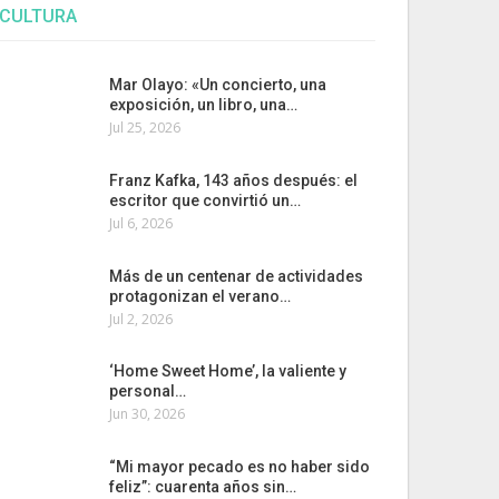
CULTURA
Mar Olayo: «Un concierto, una
exposición, un libro, una…
Jul 25, 2026
Franz Kafka, 143 años después: el
escritor que convirtió un…
Jul 6, 2026
Más de un centenar de actividades
protagonizan el verano…
Jul 2, 2026
‘Home Sweet Home’, la valiente y
personal…
Jun 30, 2026
“Mi mayor pecado es no haber sido
feliz”: cuarenta años sin…