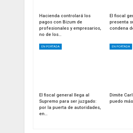
Hacienda controlará los
El fiscal g
pagos con Bizum de
presenta s
profesionales y empresarios,
condena de
no de los…
EN PORTADA
EN PORTADA
El fiscal general llega al
Dimite Car
Supremo para ser juzgado:
puedo más
por la puerta de autoridades,
en…