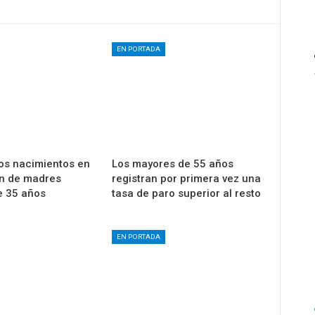
EN PORTADA
los nacimientos en
Los mayores de 55 años
on de madres
registran por primera vez una
e 35 años
tasa de paro superior al resto
EN PORTADA