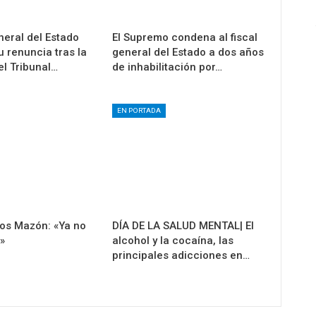
eneral del Estado
El Supremo condena al fiscal
u renuncia tras la
general del Estado a dos años
l Tribunal…
de inhabilitación por…
EN PORTADA
los Mazón: «Ya no
DÍA DE LA SALUD MENTAL| El
»
alcohol y la cocaína, las
principales adicciones en…