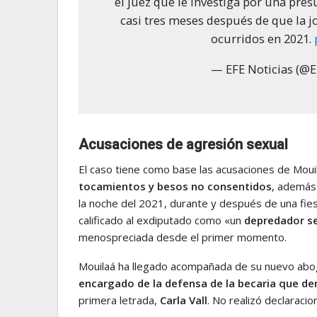
el juez que le investiga por una pres
casi tres meses después de que la 
ocurridos en 2021.
— EFE Noticias (@E
Acusaciones de agresión sexual
El caso tiene como base las acusaciones de Moui
tocamientos y besos no consentidos
, además
la noche del 2021, durante y después de una fies
calificado al exdiputado como «un
depredador s
menospreciada desde el primer momento.
Mouilaá ha llegado acompañada de su nuevo ab
encargado de la defensa de la becaria que d
primera letrada,
Carla Vall
. No realizó declaracio