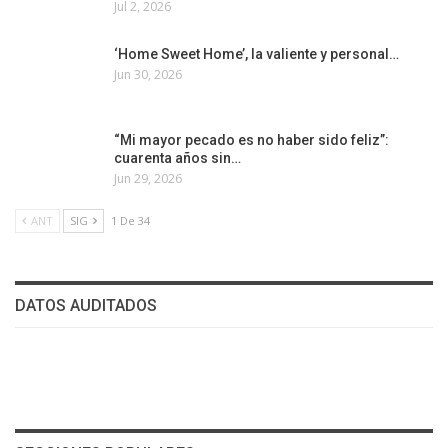
Jul 2, 2026
‘Home Sweet Home’, la valiente y personal…
Jun 30, 2026
“Mi mayor pecado es no haber sido feliz”:
cuarenta años sin…
Jun 29, 2026
ANT
SIG
1 De 34
DATOS AUDITADOS