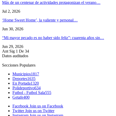
Más de un centenar de actividades protagonizan el verano…
Jul 2, 2026
‘Home Sweet Home’, la valiente y personal…
Jun 30, 2026
“Mi mayor pecado es no haber sido feliz”: cuarenta años sin…
Jun 29, 2026
Ant
Sig
1 De 34
Datos auditados
Secciones Populares
Municipios
1817
Deportes
1635
En Portada
1320
Polideportivo
634
Futbol - Futbol Sala
555
Getafe
400
Facebook
Join us on Facebook
Twitter
Join us on Twitter
Instagram
Join us on Instagram