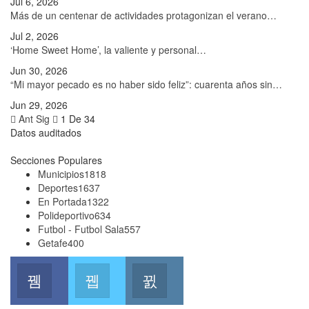
Jul 6, 2026
Más de un centenar de actividades protagonizan el verano…
Jul 2, 2026
‘Home Sweet Home’, la valiente y personal…
Jun 30, 2026
“Mi mayor pecado es no haber sido feliz”: cuarenta años sin…
Jun 29, 2026
Ant
Sig
1 De 34
Datos auditados
Secciones Populares
Municipios
1818
Deportes
1637
En Portada
1322
Polideportivo
634
Futbol - Futbol Sala
557
Getafe
400
Facebook
Twitter
Instagram
Join us on Facebook
Join us on Twitter
Join us on Instagram