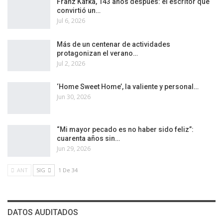
Franz Kafka, 143 años después: el escritor que
convirtió un…
Jul 6, 2026
Más de un centenar de actividades
protagonizan el verano…
Jul 2, 2026
‘Home Sweet Home’, la valiente y personal…
Jun 30, 2026
“Mi mayor pecado es no haber sido feliz”:
cuarenta años sin…
Jun 29, 2026
ANT
SIG
1 De 34
DATOS AUDITADOS