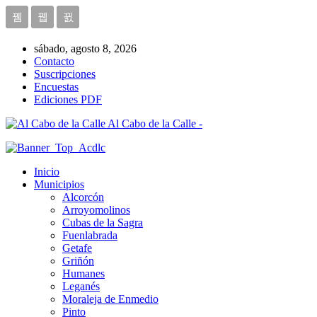
sábado, agosto 8, 2026
Contacto
Suscripciones
Encuestas
Ediciones PDF
Al Cabo de la Calle -
Inicio
Municipios
Alcorcón
Arroyomolinos
Cubas de la Sagra
Fuenlabrada
Getafe
Griñón
Humanes
Leganés
Moraleja de Enmedio
Pinto