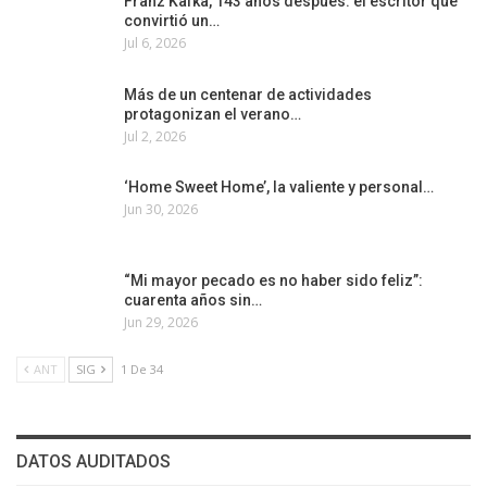
Franz Kafka, 143 años después: el escritor que
convirtió un…
Jul 6, 2026
Más de un centenar de actividades
protagonizan el verano…
Jul 2, 2026
‘Home Sweet Home’, la valiente y personal…
Jun 30, 2026
“Mi mayor pecado es no haber sido feliz”:
cuarenta años sin…
Jun 29, 2026
ANT
SIG
1 De 34
DATOS AUDITADOS