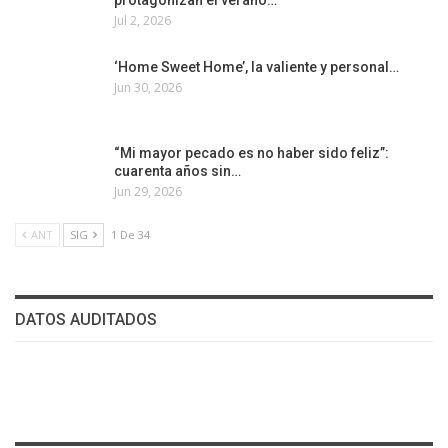
Jul 2, 2026
‘Home Sweet Home’, la valiente y personal…
Jun 30, 2026
“Mi mayor pecado es no haber sido feliz”:
cuarenta años sin…
Jun 29, 2026
ANT
SIG
1 De 34
DATOS AUDITADOS