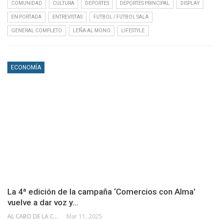
COMUNIDAD
CULTURA
DEPORTES
DEPORTES PRINCIPAL
DISPLAY
EN PORTADA
ENTREVISTAS
FUTBOL / FUTBOL SALA
GENERAL COMPLETO
LEÑA AL MONO
LIFESTYLE
ECONOMÍA
La 4ª edición de la campaña ‘Comercios con Alma’
vuelve a dar voz y…
AL CABO DE LA CALLE
Mar 11, 2025