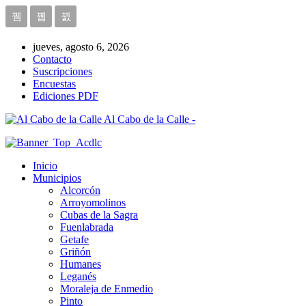
jueves, agosto 6, 2026
Contacto
Suscripciones
Encuestas
Ediciones PDF
Al Cabo de la Calle -
Inicio
Municipios
Alcorcón
Arroyomolinos
Cubas de la Sagra
Fuenlabrada
Getafe
Griñón
Humanes
Leganés
Moraleja de Enmedio
Pinto