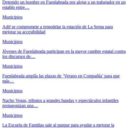
Detenido un hombre en Fuenlabrada por alojar a un trabajador en un
establo entre…
Municipios
Adif se compromete a remodelar la estación de La Serna para
mejorar su accesibilidad
Municipios
Jóvenes de Fuenlabrada participan en la mayor cumbre estatal contra
los discursos de…
Municipios
Fuenlabrada amplía las plazas de ‘Verano en Compañía’ para que
más…
Municipios
Nacho Vegas, tributos a grandes bandas y espectáculos infantiles
protagonizan una…
Municipios
La Escuela de Familias sale al parque para ayudar a mejorar la