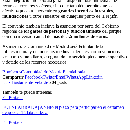
Esta integración no solo asegura la disponibilidad inmediata de
recursos terrestres y aéreos, sino que también permite que los
efectivos puedan intervenir en
grandes incendios forestales
,
inundaciones
u otros siniestros en cualquier punto de la región.
El convenio también incluye la asunción por parte del Gobierno
regional de los
gastos de personal y funcionamiento
del parque,
con una inversión anual de más de
5,5 millones de euros
.
Asimismo, la Comunidad de Madrid será la titular de la
infraestructura y de todos los medios materiales, como vehículos,
vestuario y mobiliario, asegurando un servicio plenamente operativo
y dotado de los recursos necesarios.
Bomberos
Comunidad de Madrid
Fuenlabrada
Compartir
Facebook
Twitter
Email
WhatsApp
Linkedin
Luis Bustamante Velarde
204 posts
También te puede interesar...
En Portada
FUENLABRADA| Abierto el plazo para participar en el certamen
de poesía ‘Palabras de…
En Portada