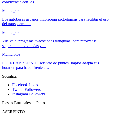
convivencia con los…
Municipios
Los autobuses urbanos incorporan pictogramas para facilitar el uso
del transporte a…
Municipios
Vuelve el programa ‘Vacaciones tranquilas’ para reforzar la
seguridad de viviendas y…
Municipios
FUENLABRADA| El servicio de puntos limpios adapta sus
horarios para hacer frente al…
Socializa
Facebook
Likes
Twitter
Followers
Instagram
Followers
Fiestas Patronales de Pinto
ASERPINTO