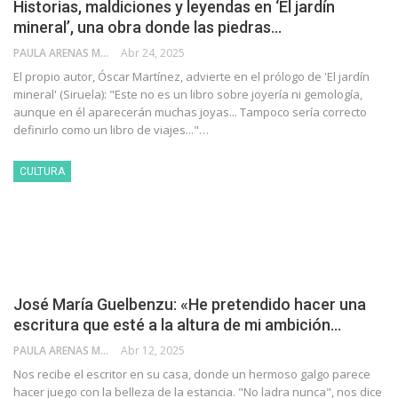
Historias, maldiciones y leyendas en ‘El jardín
mineral’, una obra donde las piedras…
PAULA ARENAS MARTÍN ABRIL
Abr 24, 2025
El propio autor, Óscar Martínez, advierte en el prólogo de 'El jardín
mineral' (Siruela): "Este no es un libro sobre joyería ni gemología,
aunque en él aparecerán muchas joyas... Tampoco sería correcto
definirlo como un libro de viajes..."…
CULTURA
José María Guelbenzu: «He pretendido hacer una
escritura que esté a la altura de mi ambición…
PAULA ARENAS MARTÍN ABRIL
Abr 12, 2025
Nos recibe el escritor en su casa, donde un hermoso galgo parece
hacer juego con la belleza de la estancia. "No ladra nunca", nos dice