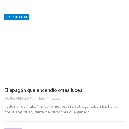
EN PORTADA
El apagón que encendió otras luces
PAULA ARENAS MARTÍN ABRIL
May 14, 2025
Todo no fue malo. Ni mucho menos. Sí se atragantaban las horas
por la angustia y cierta claustrofobia que generó…