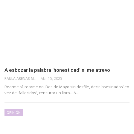
A esbozar la palabra ‘honestidad’ ni me atrevo
PAULA ARENAS MARTÍN ABRIL
Abr 15, 2025
Rearme sí, rearme no, Dos de Mayo sin desfile, decir ‘asesinados’ en
vez de 'fallecidos', censurar un libro... A…
OPINIÓN