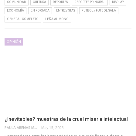
COMUNIDAD
CULTURA
DEPORTES
DEPORTES PRINCIPAL
DISPLAY
ECONOMÍA
EN PORTADA
ENTREVISTAS
FUTBOL / FUTBOL SALA
GENERAL COMPLETO
LEÑA AL MONO
OPINIÓN
¿Inevitables? muestras de la cruel miseria intelectual
PAULA ARENAS MARTÍN ABRIL
May 15, 2025