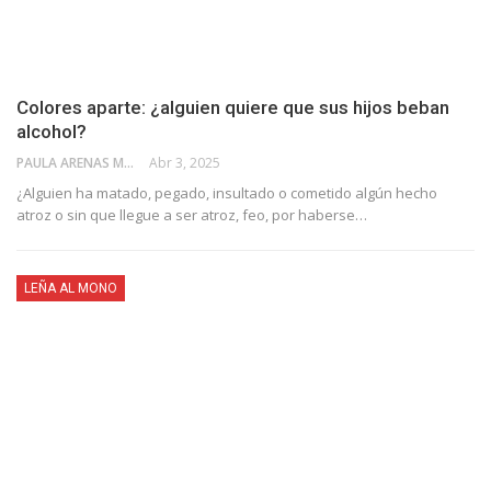
Colores aparte: ¿alguien quiere que sus hijos beban
alcohol?
PAULA ARENAS MARTÍN ABRIL
Abr 3, 2025
¿Alguien ha matado, pegado, insultado o cometido algún hecho
atroz o sin que llegue a ser atroz, feo, por haberse…
LEÑA AL MONO