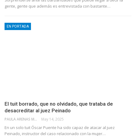
Sorprenderse ante las barbaridades que puede llegar a decir la
gente, gente que además es entrevistada con bastante…
EN PORTADA
El tuit borrado, que no olvidado, que trataba de
desacreditar al juez Peinado
PAULA ARENAS MARTÍN ABRIL
May 14, 2025
En un solo tuit Óscar Puente ha sido capaz de atacar al juez
Peinado, instructor del caso relacionado con la mujer…